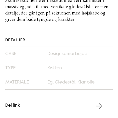
Skuffesektionerne er beklædt med vertikale lister i
massiv eg, adskilt med vertikale glødestålslister – en
detalje, der går igen på sektionen med højskabe og
giver dem både tyngde og karakter.
DETALJER
CASE
Designsamarbejde
TYPE
Køkken
MATERIALE
Eg, Glødestål, Klar olie
Del link