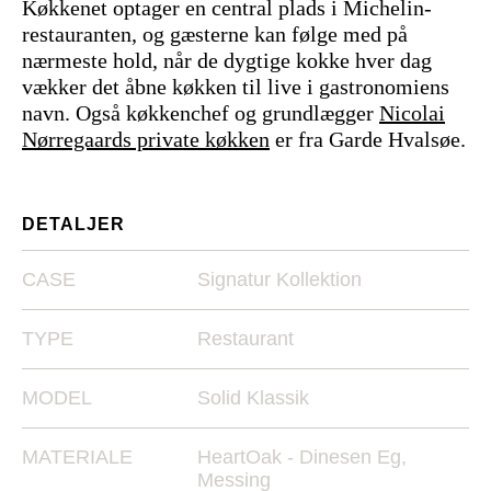
Køkkenet optager en central plads i Michelin-
restauranten, og gæsterne kan følge med på
nærmeste hold, når de dygtige kokke hver dag
vækker det åbne køkken til live i gastronomiens
navn. Også køkkenchef og grundlægger
Nicolai
Nørregaards private køkken
er fra Garde Hvalsøe.
DETALJER
CASE
Signatur Kollektion
TYPE
Restaurant
MODEL
Solid Klassik
MATERIALE
HeartOak - Dinesen Eg,
Messing