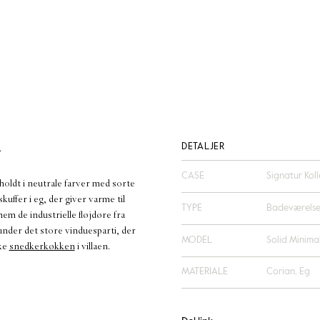
d
DETALJER
CASE
Signatur Koll
holdt i neutrale farver med sorte
uffer i eg, der giver varme til
TYPE
Badeværels
m de industrielle fløjdøre fra
under det store vinduesparti, der
MODEL
Solid Minima
kke
snedkerkøkken
i villaen.
MATERIALE
Corian, Eg