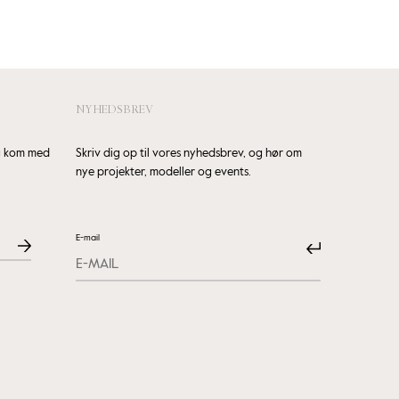
NYHEDSBREV
og kom med
Skriv dig op til vores nyhedsbrev, og hør om
nye projekter, modeller og events.
E-mail
Submit