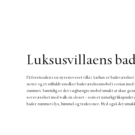
Luksusvillaens ba
På førstesalen i en nyrenoveret villa i Aarhus er badeværelset 
noter og et stilfuldt snedker badeværelsesmøbel i corian med sk
rummet. Samtidig er det væghængte møbel smukt at skue genne
soveværelset med walk-in-closet – som et naturligt fikspunkt 
bader rummet i lys, himmel og trækroner. Nyd også det smu