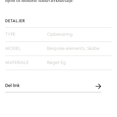
hjem til mindste håndværksdetalje.
DETALJER
TYPE
Opbevaring
MODEL
Bespoke elements, Skabe
MATERIALE
Røget Eg
Del link