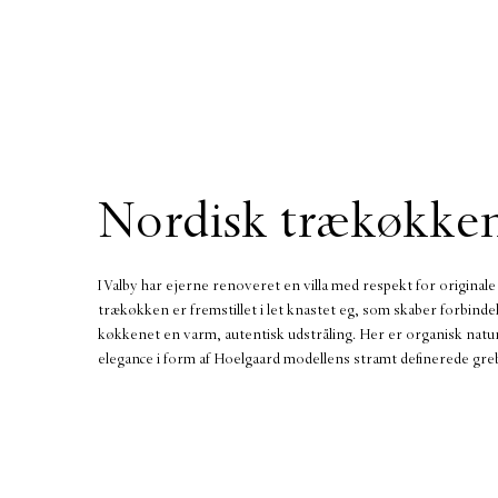
Nordisk trækøkke
I Valby har ejerne renoveret en villa med respekt for original
trækøkken er fremstillet i let knastet eg, som skaber forbindels
køkkenet en varm, autentisk udstråling. Her er organisk natur
elegance i form af Hoelgaard modellens stramt definerede gr