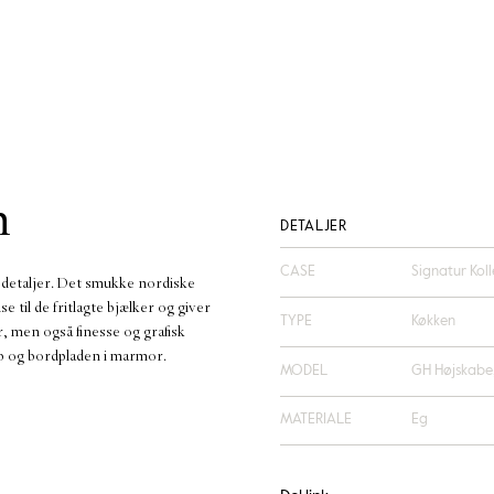
n
DETALJER
CASE
Signatur Koll
e detaljer. Det smukke nordiske
e til de fritlagte bjælker og giver
TYPE
Køkken
, men også finesse og grafisk
eb og bordpladen i marmor.
MODEL
GH Højskabe
MATERIALE
Eg