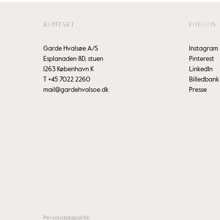
KONTAKT
FØLG OS
Garde Hvalsøe A/S
Instagram
Esplanaden 8D, stuen
Pinterest
1263 København K
LinkedIn
T
+45 7022 2260
Billedbank
mail@gardehvalsoe.dk
Presse
Persondatapolitik