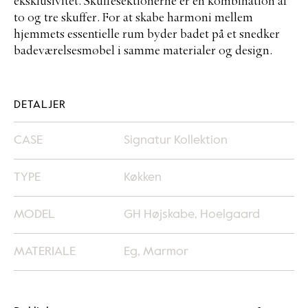
eksklusivitet. Skuffesektionerne er en kombination af
to og tre skuffer. For at skabe harmoni mellem
hjemmets essentielle rum byder badet på et snedker
badeværelsesmøbel i samme materialer og design.
DETALJER
CASE
Signatur Kollektion
TYPE
Køkken
MODEL
GH Højskabe, Hoelgaard
MATERIALE
Eg, Marmor