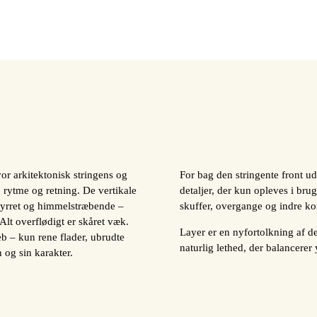
or arkitektonisk stringens og
For bag den stringente front udf
 rytme og retning. De vertikale
detaljer, der kun opleves i bru
rstyrret og himmelstræbende –
skuffer, overgange og indre kon
 Alt overflødigt er skåret væk.
Layer er en nyfortolkning af 
b – kun rene flader, ubrudte
naturlig lethed, der balancerer
n og sin karakter.