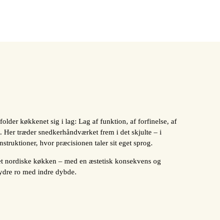
older køkkenet sig i lag: Lag af funktion, af forfinelse, af
g. Her træder snedkerhåndværket frem i det skjulte – i
struktioner, hvor præcisionen taler sit eget sprog.
det nordiske køkken – med en æstetisk konsekvens og
 ydre ro med indre dybde.