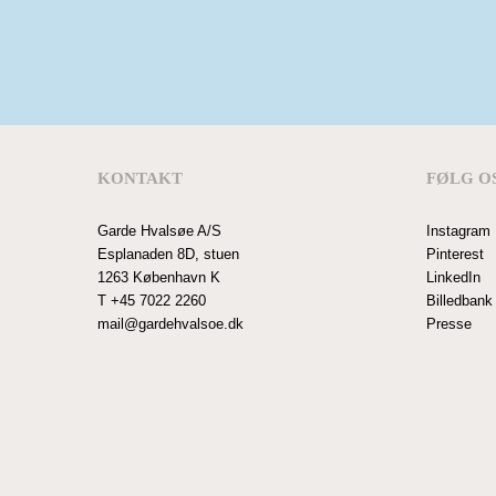
KONTAKT
FØLG O
Garde Hvalsøe A/S
Instagram
Esplanaden 8D, stuen
Pinterest
1263 København K
LinkedIn
T
+45 7022 2260
Billedbank
mail@gardehvalsoe.dk
Presse